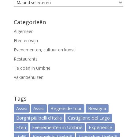
Archief
Categorieën
Algemeen
Eten en wijn
Evenementen, cultuur en kunst
Restaurants
Te doen in Umbrië
Vakantiehuizen
Tags
Assisi
Assisi
Begeleide tour
Bevagna
Borghi più belli d'Italia
Castiglione del Lago
Eten
Evenementen in Umbrië
Experience
Italië
Kerstmis in Umbrië
Landschap Umbrië