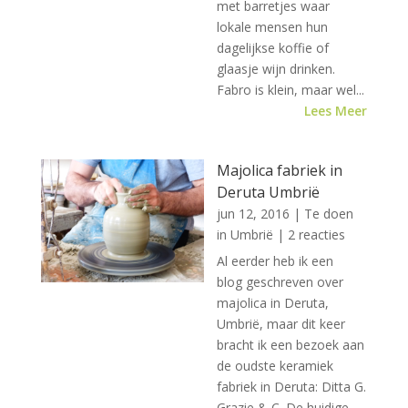
met barretjes waar
lokale mensen hun
dagelijkse koffie of
glaasje wijn drinken.
Fabro is klein, maar wel...
Lees Meer
Majolica fabriek in
Deruta Umbrië
jun 12, 2016
|
Te doen
in Umbrië
| 2 reacties
Al eerder heb ik een
blog geschreven over
majolica in Deruta,
Umbrië, maar dit keer
bracht ik een bezoek aan
de oudste keramiek
fabriek in Deruta: Ditta G.
Grazie & C. De huidige