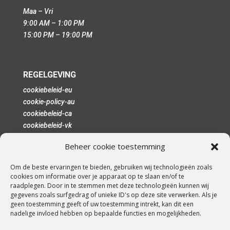
Maa – Vri
9:00 AM – 1:00 PM
15:00 PM – 19:00 PM
REGELGEVING
cookiebeleid-eu
cookie-policy-au
cookiebeleid-ca
cookiebeleid-vk
voorwaarden-condities
Beheer cookie toestemming
disclaimer
imprint
Om de beste ervaringen te bieden, gebruiken wij technologieën zoals
privacyverklaring-eu
cookies om informatie over je apparaat op te slaan en/of te
privacyverklaring-au
raadplegen. Door in te stemmen met deze technologieën kunnen wij
gegevens zoals surfgedrag of unieke ID's op deze site verwerken. Als je
privacyverklaring-ca
geen toestemming geeft of uw toestemming intrekt, kan dit een
privacyverklaring-vs
nadelige invloed hebben op bepaalde functies en mogelijkheden.
privacyverklaring-vk