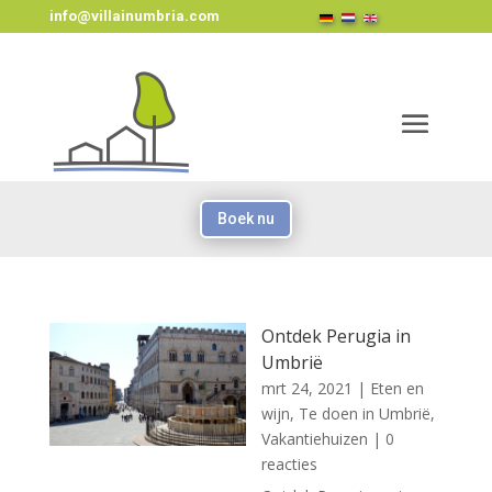
info@villainumbria.com
Boek nu
Ontdek Perugia in
Umbrië
mrt 24, 2021
|
Eten en
wijn
,
Te doen in Umbrië
,
Vakantiehuizen
| 0
reacties