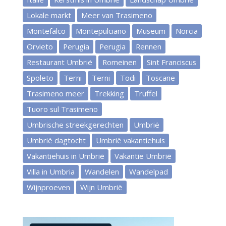
Lokale markt
Meer van Trasimeno
Montefalco
Montepulciano
Museum
Norcia
Orvieto
Perugia
Perugia
Rennen
Restaurant Umbrië
Romeinen
Sint Franciscus
Spoleto
Terni
Terni
Todi
Toscane
Trasimeno meer
Trekking
Truffel
Tuoro sul Trasimeno
Umbrische streekgerechten
Umbrië
Umbrië dagtocht
Umbrië vakantiehuis
Vakantiehuis in Umbrië
Vakantie Umbrië
Villa in Umbria
Wandelen
Wandelpad
Wijnproeven
Wijn Umbrië