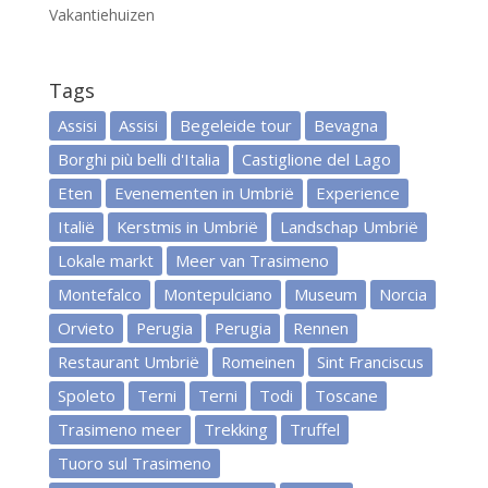
Vakantiehuizen
Tags
Assisi
Assisi
Begeleide tour
Bevagna
Borghi più belli d'Italia
Castiglione del Lago
Eten
Evenementen in Umbrië
Experience
Italië
Kerstmis in Umbrië
Landschap Umbrië
Lokale markt
Meer van Trasimeno
Montefalco
Montepulciano
Museum
Norcia
Orvieto
Perugia
Perugia
Rennen
Restaurant Umbrië
Romeinen
Sint Franciscus
Spoleto
Terni
Terni
Todi
Toscane
Trasimeno meer
Trekking
Truffel
Tuoro sul Trasimeno