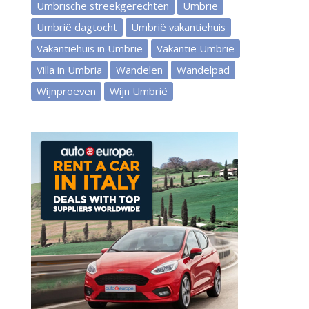
Umbrische streekgerechten
Umbrië
Umbrië dagtocht
Umbrië vakantiehuis
Vakantiehuis in Umbrië
Vakantie Umbrië
Villa in Umbria
Wandelen
Wandelpad
Wijnproeven
Wijn Umbrië