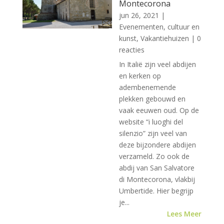
Montecorona
jun 26, 2021
|
Evenementen, cultuur en
kunst
,
Vakantiehuizen
| 0
reacties
In Italië zijn veel abdijen
en kerken op
adembenemende
plekken gebouwd en
vaak eeuwen oud. Op de
website “i luoghi del
silenzio” zijn veel van
deze bijzondere abdijen
verzameld. Zo ook de
abdij van San Salvatore
di Montecorona, vlakbij
Umbertide. Hier begrijp
je...
Lees Meer