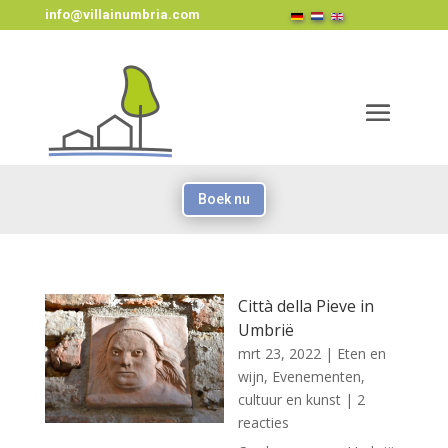
info@villainumbria.com
Boek nu
Città della Pieve in
Umbrië
mrt 23, 2022
|
Eten en
wijn
,
Evenementen,
cultuur en kunst
| 2
reacties