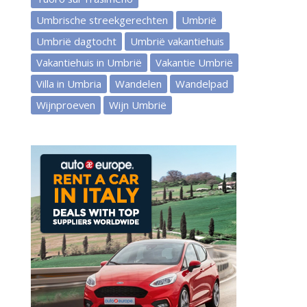
Umbrische streekgerechten
Umbrië
Umbrië dagtocht
Umbrië vakantiehuis
Vakantiehuis in Umbrië
Vakantie Umbrië
Villa in Umbria
Wandelen
Wandelpad
Wijnproeven
Wijn Umbrië