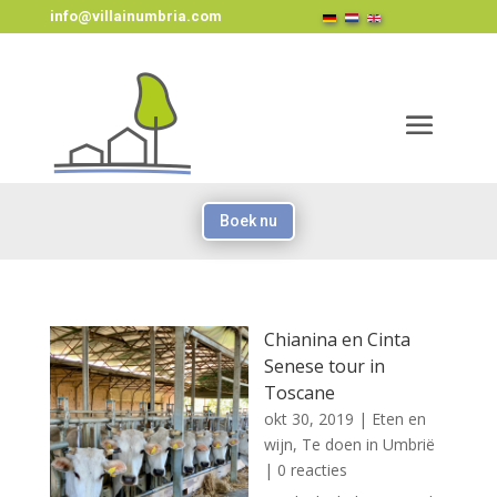
info@villainumbria.com
Boek nu
Chianina en Cinta
Senese tour in
Toscane
okt 30, 2019
|
Eten en
wijn
,
Te doen in Umbrië
| 0 reacties