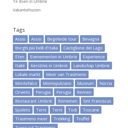
Te doen in Umbrië
Vakantiehuizen
Tags
Assisi
Assisi
Begeleide tour
Bevagna
Borghi più belli d'Italia
Castiglione del Lago
Eten
Evenementen in Umbrië
Experience
Italië
Kerstmis in Umbrië
Landschap Umbrië
Lokale markt
Meer van Trasimeno
Montefalco
Montepulciano
Museum
Norcia
Orvieto
Perugia
Perugia
Rennen
Restaurant Umbrië
Romeinen
Sint Franciscus
Spoleto
Terni
Terni
Todi
Toscane
Trasimeno meer
Trekking
Truffel
Tuoro sul Trasimeno